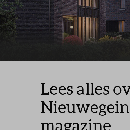
Contact
Veelgest
Lees alles 
Nieuwegein 
magazine