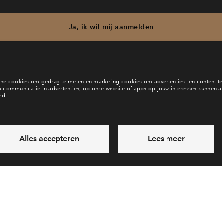
Ja, ik wil mij aanmelden
b je een vraag en wil je direct antwoord? Bel ons op
088 71 22 1
6 dagen per week beschikbaar (behalve tijdens feestdagen)
vandaag van
09:00 - 18:00 uur
via chat en telefoon
Laat een bericht achter
Veelgestelde vragen