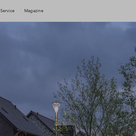
Service
Magazine
en Huis
le check
ng
kopen
ring