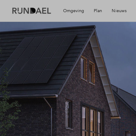
Omgeving
Plan
Nieuws
Ligging
Wijken
Mijn Eig
Bereikbaarheid
Duurzaamheid
Financie
Voorzieningen
Visie
Toewijzi
Nieuwegein
Partners
Woning 
Planning
Financie