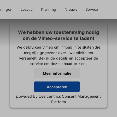
ningen
Locatie
Planning
Nieuws
Service
Bereikbaarheid
Mijn Eigen Huis
We hebben uw toestemming nodig
om de Vimeo-service te laden!
Voorzieningen
Financiele check
We gebruiken Vimeo om inhoud in te sluiten die
mogelijk gegevens over uw activiteiten
verzamelt. Bekijk de details en accepteer de
service om deze inhoud te zien.
Nieuwegein
Financiering
Meer informatie
Toewijzing
Accepteren
powered by
Usercentrics Consent Management
Platform
Woning kopen